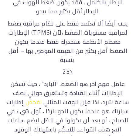
الإطار بالكامل ، فقد يكون ضغط الهواء في
الإطار أقل بكثير مما يبدو.
يجب أيضًا ألا تعتمد فقط على نظام مراقبة ضغط
الإطارات (TPMS) لمراقبة مستويات الضغط ،لأن
معظم الأنظمة ستحذرك فقط عندما يكون
الضغط أقل بكثير من القيمة الموصى بها – أقل
بنسبة
25٪
عامل مهم آخر هو الضغط “البارد” ، حيث تسخن
الإطارات أثناء القيادة وتستغرق حوالي نصف
ساعة لتبرد. لذا فإن الوقت المثالي
لفحص
إطارات
سيارتك هو عندما يكون الجو باردًا ، أول شيء في
الصباح ، أو بعد أن يكونوا في الظل لبضع ساعات
اتبع هذه القواعد
للتحكّم باستهلاك الوقود