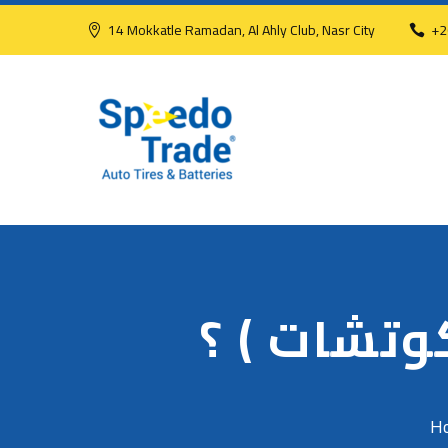
14 Mokkatle Ramadan, Al Ahly Club, Nasr City
+2
كوتشات ) ؟
H