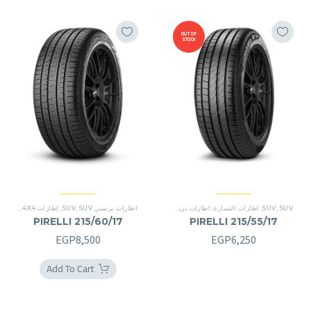
OUT OF
STOCK
English
SUV
,
SUV
,
اطارات السيارة
,
اطارات بريمير
,
سينتوراتو P7
اطارات بريمير
,
SUV
,
SUV
,
إطارات 4X4
,
اطارات
PIRELLI 215/60/17
PIRELLI 215/55/17
EGP
8,500
EGP
6,250
Add To Cart