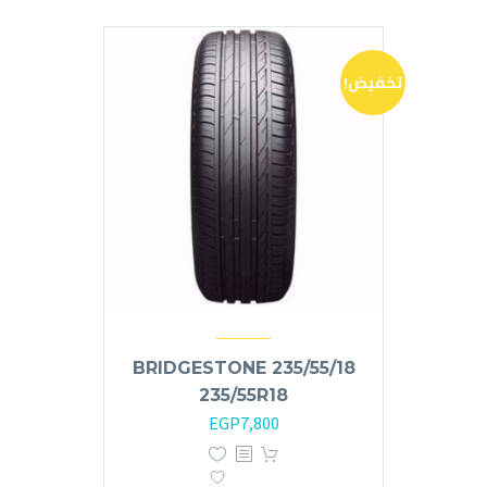
تخفيض!
BRIDGESTONE 235/55/18
235/55R18
السعر
السعر
EGP
7,800
الأصلي
الحالي
هو:
هو: