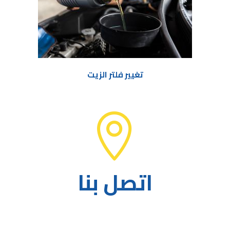
تغيير فلتر الزيت


اتصل بنا