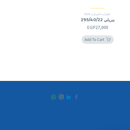
اطارات السيارة
,
SUV
بيريلي 295/40/22
EGP
27,000
Add To Cart