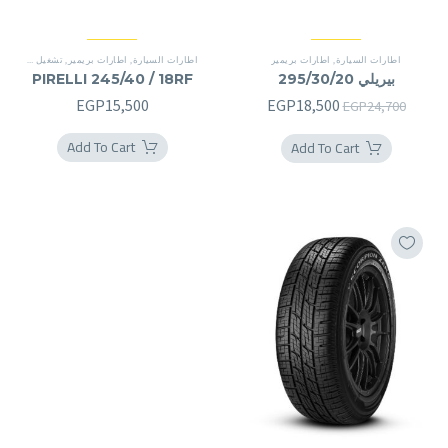
اطارات السيارة
,
اطارات بريمير
اطارات السيارة
,
اطارات بريمير
,
تشغيل شقة
,
سين
بيريلي 295/30/20
PIRELLI 245/40 / 18RF
السعر
السعر
EGP
15,500
EGP
18,500
EGP
24,700
الأصلي
الحالي
Add To Cart
Add To Cart
هو:
هو:
EGP18,500.
EGP24,700.