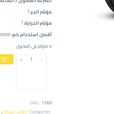
السرعة القصوى / الساعة:
مؤشر الجر:
أ
مؤشر الحرارة:
أ
أقصى استخدام كم:
30000
4 متوفر في المخزون
كمية
+
-
T
بيريلي
265/50/20
.
SKU:
1169
Categories:
اطارات السيارة
,
ا