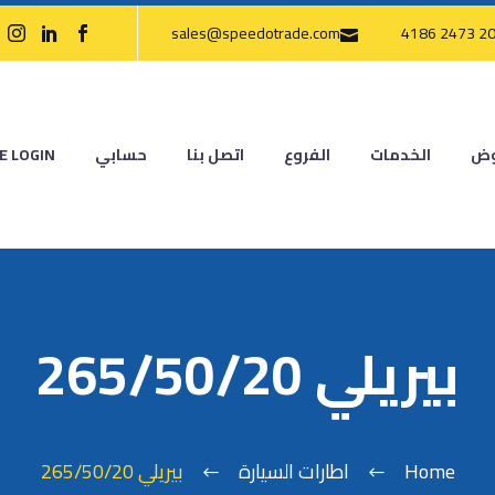
sales@speedotrade.com
وض
الخدمات
الفروع
اتصل بنا
حسابي
E LOGIN
بيريلي 265/50/20
Home
اطارات السيارة
بيريلي 265/50/20