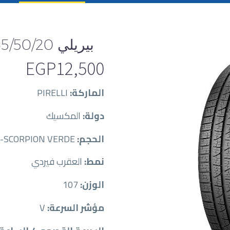
بيريلي 265/50/20
EGP
12,500
الماركة:
PIRELLI
دولة:
المكسيك
الحجم:
CONPIR26550020-V-107-SCORPION VERDE
نمط:
العقرب فيردي
الوزن:
107
مؤشر السرعة:
V