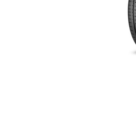
لسعر
لحالي
و:
EGP18,500