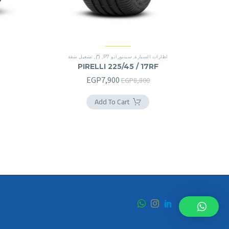
اطارات السيارة
,
سينتوراتو P7
,
(*)
,
تشغيل شقة
PIRELLI 225/45 / 17RF
السعر
السعر
EGP
7,900
EGP
8,800
الأصلي
الحالي
Add To Cart
هو:
هو:
EGP7,900.
EGP8,800.