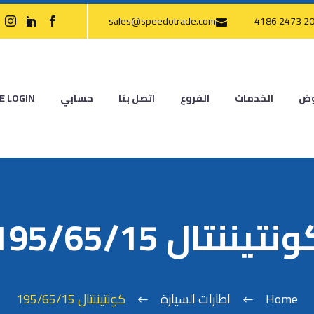
sales@speedotrade.com
وض
الخدمات
الفروع
اتصل بنا
حسابي
E LOGIN
نتيننتال 195/65/15
Home
اطارات السيارة
كونتيننتال 195/65/15