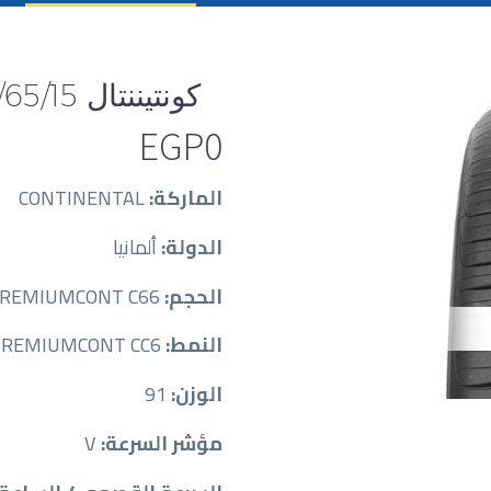
كونتيننتال 195/65/15
EGP
0
الماركة:
CONTINENTAL
الدولة:
ألمانيا
الحجم:
CON19565015-V-91-PREMIUMCONT C66
النمط:
PREMIUMCONT CC6
الوزن:
91
مؤشر السرعة:
V