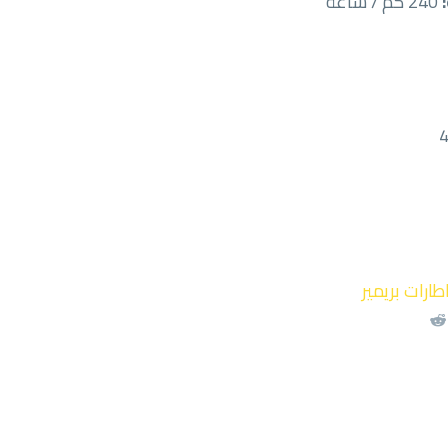
240 كم / ساعة
طارات بريمير