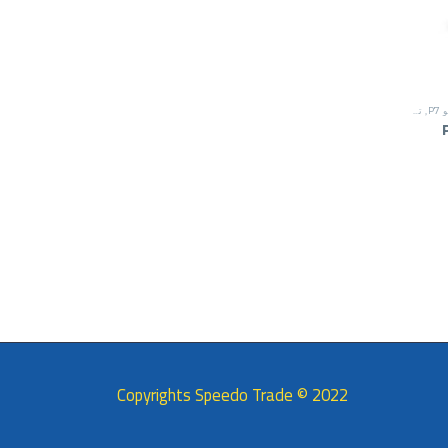
P7
,
تشغيل شقة
لسعر
لحالي
و:
EGP17,500
2022 © Copyrights Speedo Trade