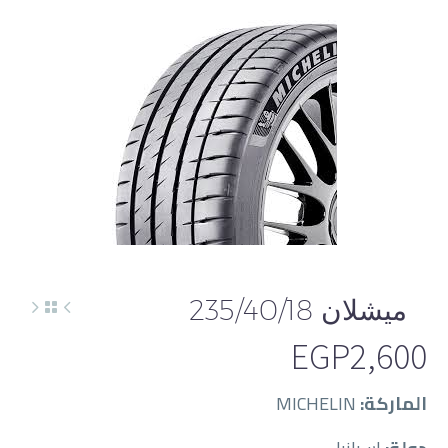
English
ميشلان 235/40/18
EGP
2,600
الماركة:
MICHELIN