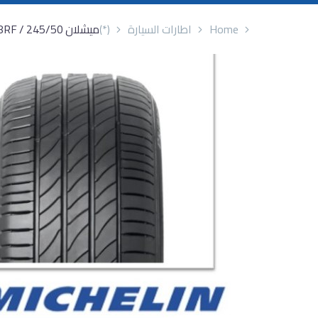
Home
اطارات السيارة
(*)
ميشلان 245/50 / 18RF