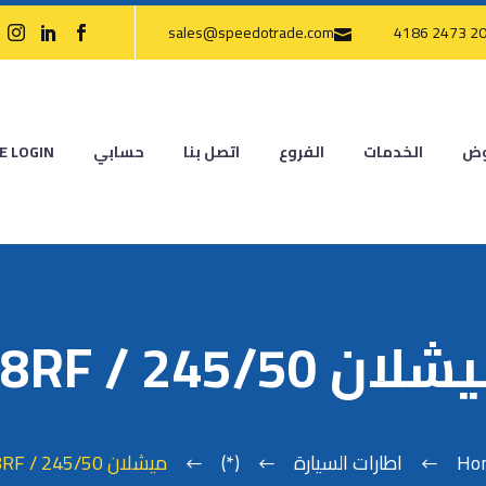
sales@speedotrade.com
وض
الخدمات
الفروع
اتصل بنا
حسابي
E LOGIN
ان 245/50 / 18RF
Ho
اطارات السيارة
(*)
ميشلان 245/50 / 18RF