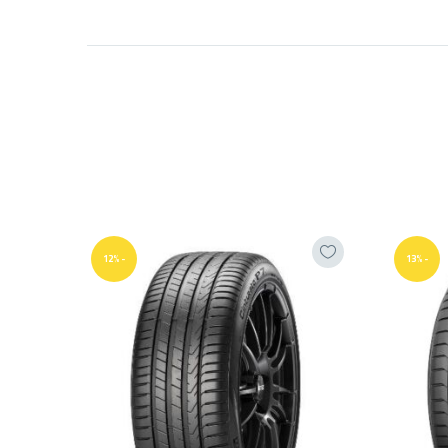
-12%
-13%