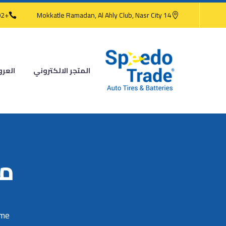
+202 2473 4186
14 Mokkatle Ramadan, Al Ahly Club, Nasr City
المتجر الالكتروني
العر
ميشل
me