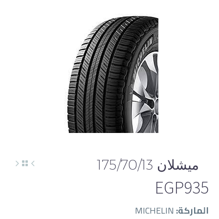
English
ميشلان 175/70/13
EGP
935
الماركة:
MICHELIN