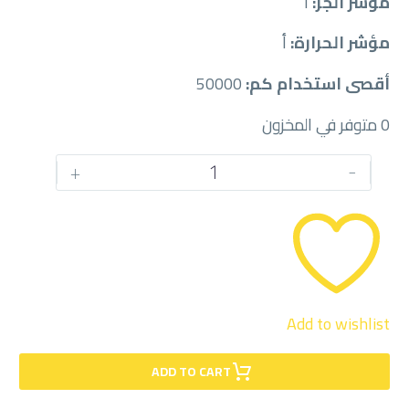
مؤشر الجر:
أ
مؤشر الحرارة:
أ
أقصى استخدام كم:
50000
0 متوفر في المخزون
كمية
+
-
بيريلي
215/65/16
Add to wishlist
ADD TO CART