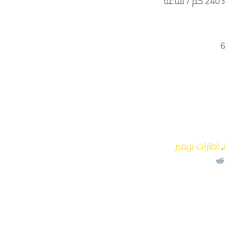
240 كم / ساعة
,
اطارات بريمير