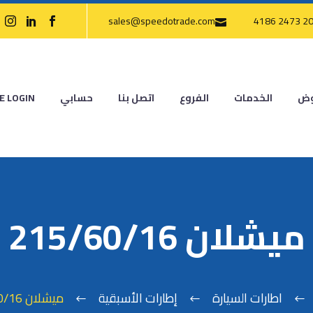
sales@speedotrade.com
وض
الخدمات
الفروع
اتصل بنا
حسابي
E LOGIN
ميشلان 215/60/16
اطارات السيارة
إطارات الأسبقية
ميشلان 215/60/16