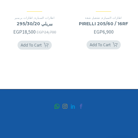
اطارات السيارة
,
تشغيل شقة
اطارات السيارة
,
اطارات بريمير
PIRELLI 205/60 / 16RF
بيريلي 295/30/20
السعر
السعر
EGP
18,500
EGP
6,900
EGP
24,700
الأصلي
الحالي
Add To Cart
Add To Cart
هو:
هو:
8,500.
EGP24,700.