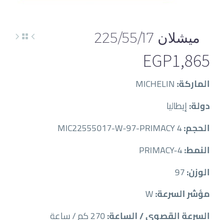
ميشلان 225/55/17
EGP
1,865
الماركة:
MICHELIN
دولة:
إيطاليا
الحجم:
MIC22555017-W-97-PRIMACY 4
النمط:
PRIMACY-4
الوزن:
97
مؤشر السرعة:
W
السرعة القصوى / الساعة:
270 كم / ساعة