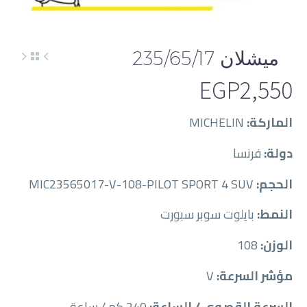
ميشلان 235/65/17
EGP
2,550
الماركة:
MICHELIN
دولة:
فرنسا
الحجم:
MIC23565017-V-108-PILOT SPORT 4 SUV
النمط:
بايلوت سوبر سبورت
الوزن:
108
مؤشر السرعة:
V
السرعة القصوى / الساعة:
240 كم / ساعة