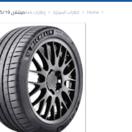
Home
اطارات السيارة
إطارات 4x4
ميشلان 255/35/19