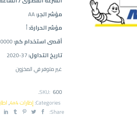
السرعة القصوى / الساعة:
مؤشر الجر:
AA
مؤشر الحرارة:
أ
أقصى استخدام كم:
30000
تاريخ التداول:
37-2020
غير متوفر في المخزون
.
SKU:
600
Categories:
إطارات 4x4
,
اطار
Share: