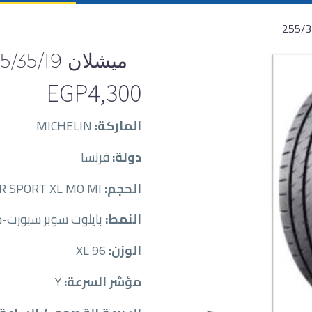
ميشلان 255/35/19
EGP
4,300
الماركة:
MICHELIN
دولة:
فرنسا
الحجم:
MIC25535019-Y-96-PILOT SUPER SPORT XL MO MI
النمط:
بايلوت سوبر سبورت-
الوزن:
96 XL
مؤشر السرعة:
Y