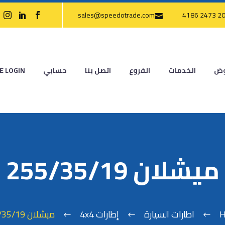
sales@speedotrade.com
وض
الخدمات
الفروع
اتصل بنا
حسابي
E LOGIN
ميشلان 255/35/19
H
اطارات السيارة
إطارات 4x4
ميشلان 255/35/19