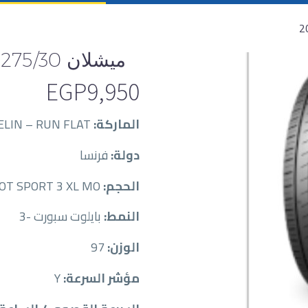
ميشلان 275/30 / 20RF
EGP
9,950
الماركة:
MICHELIN – RUN FLAT
دولة:
فرنسا
الحجم:
MICZP27530020-Y-97-PILOT SPORT 3 XL MO *
النمط:
بايلوت سبورت -3
الوزن:
97
مؤشر السرعة:
Y