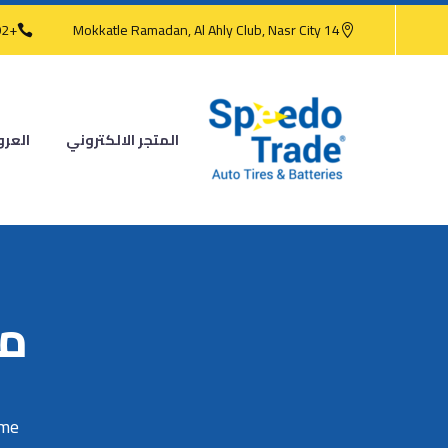
+202 2473 4186
14 Mokkatle Ramadan, Al Ahly Club, Nasr City
المتجر الالكتروني
العر
ميشل
me