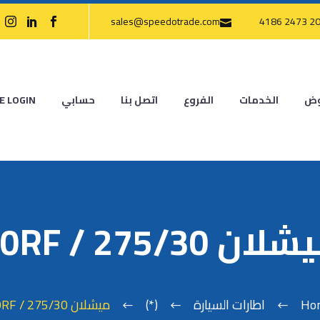
sales@speedotrade.com
وض
الخدمات
الفروع
اتصل بنا
حسابي
E LOGIN
ان 275/30 / 20RF
Ho
اطارات السيارة
(*)
ميشلان 275/30 / 20RF