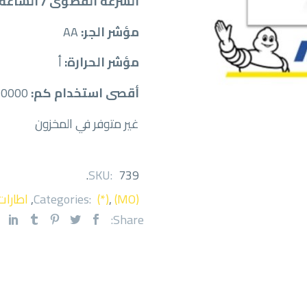
السرعة القصوى / الساعة:
مؤشر الجر:
AA
مؤشر الحرارة:
أ
أقصى استخدام كم:
30000
غير متوفر في المخزون
.
SKU:
739
(MO)
,
(*)
Categories:
,
اطارات
Share: