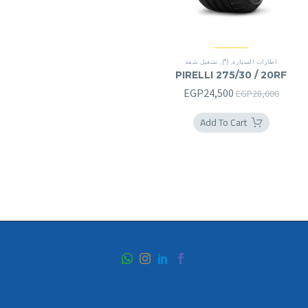
اطارات السيارة
,
(*)
,
تشغيل شقة
PIRELLI 275/30 / 20RF
السعر
السعر
EGP
24,500
EGP
28,000
الأصلي
الحالي
Add To Cart
هو:
هو:
EGP24,500.
EGP28,000.