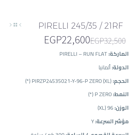
PIRELLI 245/35 / 21RF
EGP
22,600
EGP
32,500
السعر
السعر
الماركة:
PIRELLI – RUN FLAT
الحالي
الأصلي
الدولة:
ألمانيا
هو:
هو:
EGP32,500.
EGP22,600.
الحجم:
PIRZP24535021-Y-96-P ZERO (XL) (*)
النمط:
P ZERO (*)
الوزن:
96 (XL)
مؤشر السرعة:
Y
السرعة القصوى / الساعة:
300 كم / ساعة