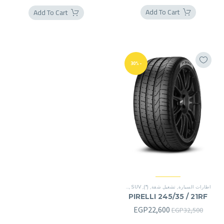
الأصلي
الحالي
Add To Cart
Add To Cart
هو:
هو:
GP7,900.
EGP8,800.
-30%
اطارات السيارة
,
تشغيل شقة
,
(*)
,
SUV
,
SUV
PIRELLI 245/35 / 21RF
السعر
السعر
EGP
22,600
EGP
32,500
الأصلي
الحالي