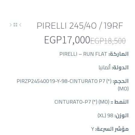
PIRELLI 245/40 / 19RF
EGP
17,000
EGP
18,500
السعر
السعر
الماركة:
PIRELLI – RUN FLAT
الحالي
الأصلي
الدولة:
ألمانيا
هو:
هو:
EGP18,500.
EGP17,000.
الحجم:
PIRZP24540019-Y-98-CINTURATO P7 (*)
(MO)
النمط ::
CINTURATO-P7 (*) (MO)
الوزن:
98 (XL)
مؤشر السرعة:
Y