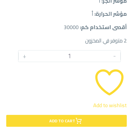
مؤشر الجر:
أ
مؤشر الحرارة:
أ
أقصى استخدام كم:
30000
2 متوفر في المخزون
كمية
+
-
PIRELLI
315/35/20
Add to wishlist
ADD TO CART