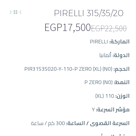
PIRELLI 315/35/20
EGP
17,500
EGP
22,500
السعر
السعر
الماركة:
PIRELLI
الحالي
الأصلي
الدولة:
ألمانيا
هو:
هو:
EGP22,500.
EGP17,500.
الحجم:
PIR31535020-Y-110-P ZERO (XL) (N0)
النمط:
P ZERO (N0)
الوزن:
110 (XL)
مؤشر السرعة:
Y
السرعة القصوى / الساعة:
300 كم / ساعة