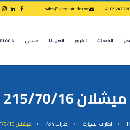
sales@speedotrade.com
وض
الخدمات
الفروع
اتصل بنا
حسابي
E LOGIN
ميشلان 215/70/16
H
اطارات السيارة
إطارات 4x4
ميشلان 215/70/16