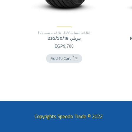
اطارات السيارة
,
SUV
,
اطارات بريمير
,
SUV
بيريلي 235/50/18
EGP
9,700
Add To Cart
2022 © Copyrights Speedo Trade