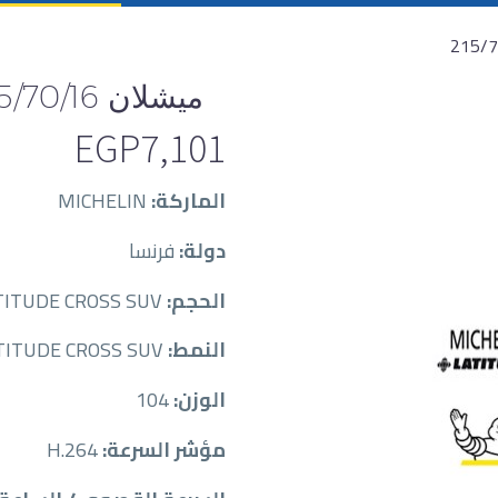
ميشلان 215/70/16
EGP
7,101
الماركة:
MICHELIN
دولة:
فرنسا
الحجم:
MIC21570016-H-104-LATITUDE CROSS SUV
النمط:
LATITUDE CROSS SUV
الوزن:
104
مؤشر السرعة:
H.264