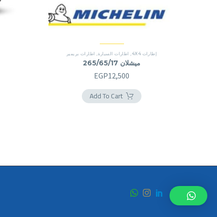
إطارات 4X4
,
اطارات السيارة
,
اطارات بريمير
ميشلان 265/65/17
EGP
12,500
Add To Cart