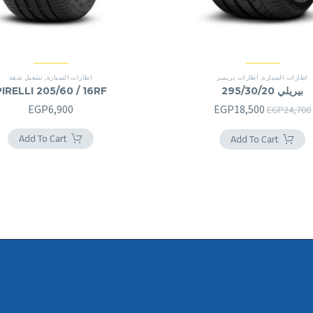
اطارات السيارة
,
اطارات بريمير
اطارات السيارة
,
تشغيل شقة
بيريلي 295/30/20
PIRELLI 205/60 / 16RF
السعر
السعر
EGP
6,900
EGP
18,500
EGP
24,700
الأصلي
الحالي
Add To Cart
Add To Cart
هو:
هو:
EGP18,500.
EGP24,700.