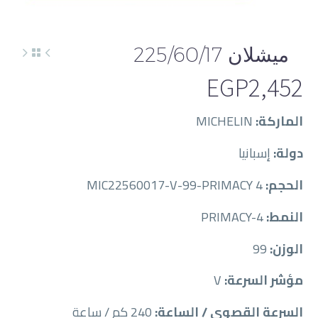
ميشلان 225/60/17
EGP
2,452
الماركة:
MICHELIN
دولة:
إسبانيا
الحجم:
MIC22560017-V-99-PRIMACY 4
النمط:
PRIMACY-4
الوزن:
99
مؤشر السرعة:
V
السرعة القصوى / الساعة:
240 كم / ساعة