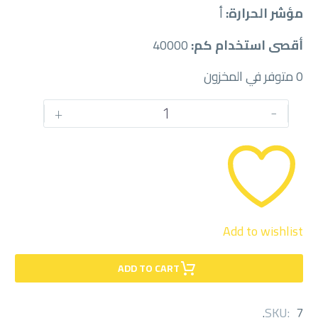
مؤشر الحرارة:
أ
أقصى استخدام كم:
40000
0 متوفر في المخزون
كمية
+
-
ميشلان
225/50
/
18RF
Add to wishlist
ADD TO CART
.
SKU:
7