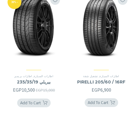
-30%
اطارات السيارة
,
تشغيل شقة
اطارات السيارة
,
اطارات بريمير
PIRELLI 205/60 / 16RF
بيريلي 235/35/19
السعر
السعر
EGP
10,500
EGP
6,900
EGP
15,000
الأصلي
الحالي
Add To Cart
Add To Cart
هو:
هو:
0,500.
EGP15,000.