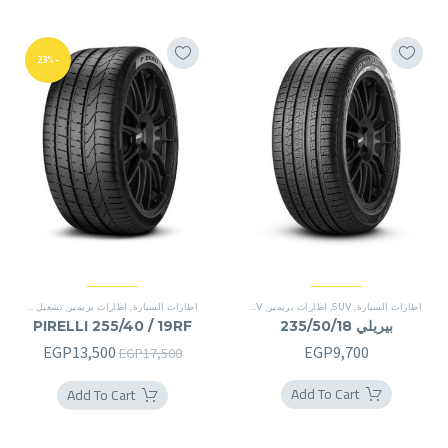
-23%
اطارات السيارة
,
SUV
,
اطارات بريمير
,
SUV
اطارات السيارة
,
اطارات بريمير
,
تشغيل شقة
,
(*)
بيريلي 235/50/18
PIRELLI 255/40 / 19RF
السعر
السعر
EGP
13,500
EGP
9,700
EGP
17,500
الأصلي
الحالي
Add To Cart
Add To Cart
هو:
هو:
3,500.
EGP17,500.